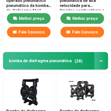
operado pneumático
pneumática de alta
pneumático da bomba
velocidade para
de diafragma fácil
líquidos combustíveis e
Bomba de água de esgoto vertical
mantém
Volatilizable
Melhor preço
Melhor preço
Fale Conosco
Fale Conosco
bomba de diafragma pneumática
(28)
Bomba de diafragma
Bomba de diafragma