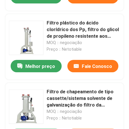
Filtro plástico do ácido
clorídrico dos Pp, filtro do glicol
de propileno resistente aos
ácidos
MOQ：negociação
Preço：Netotiable
Melhor preço
Fale Conosco
Filtro de chapeamento de tipo
cassette/sistema solvente de
galvanização do filtro da
filtragem
MOQ：negociação
Preço：Netotiable