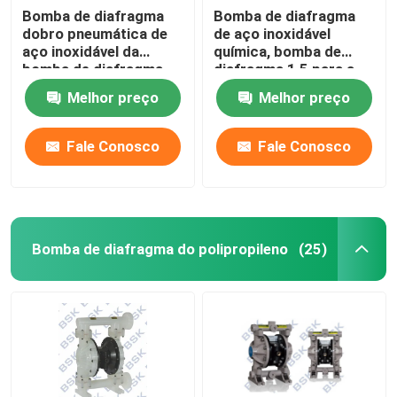
Bomba de diafragma
Bomba de diafragma
dobro pneumática de
de aço inoxidável
aço inoxidável da
química, bomba de
bomba de diafragma
diafragma 1,5 para a
da construção
indústria de
Melhor preço
Melhor preço
revestimento
Fale Conosco
Fale Conosco
Bomba de diafragma do polipropileno
(25)