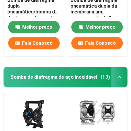
dupla
pneumática dupla da
pneumática/bomba de
membrana um
deslocamento positivo
escapamento de 1
de escorvamento
polegada não para a
Melhor preço
Melhor preço
automático
indústria petroquímica
Fale Conosco
Fale Conosco
Bomba de diafragma de aço inoxidável
(13)