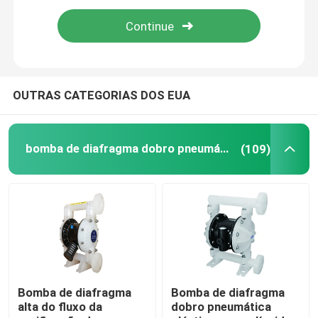
bomba de diafragma dobro pneumática
bomba de diafragma pneumática
OUTRAS CATEGORIAS DOS EUA
bomba de diafragma pneumática
bomba de diafragma dobro pneumática
(109)
Bomba de diafragma de aço inoxidável
Bomba de diafragma do polipropileno
Bomba de diafragma plástica
Bomba de diafragma
Bomba de diafragma
alta do fluxo da
dobro pneumática
Bomba de AODD