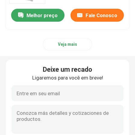
Melhor preço
Fale Conosco
Sobre nós
Excursão da fábrica
Veja mais
Controle da qualidade
Deixe um recado
Contacte-nos
Ligaremos para você em breve!
Notícia
Peça umas citações
Company News