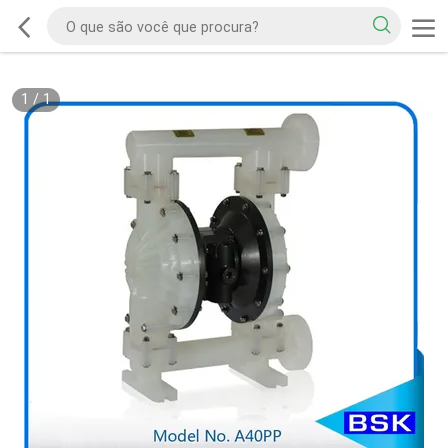
1
/
1