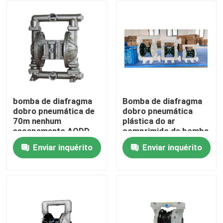
bomba de diafragma
Bomba de diafragma
dobro pneumática de
dobro pneumática
70m nenhum
plástica do ar
escapamento AODD
comprimido de bomba
378L/Min
de diafragma 7mm
Enviar inquérito
Enviar inquérito
Casa
Produtos
Vídeos