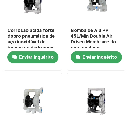
Sobre nós
Corrosão ácida forte
Bomba de Alu PP
Excursão da fábrica
dobro pneumática de
45L/Min Double Air
aço inoxidável da
Driven Membrane do
bomba de diafragma
aço moldado
Controle da qualidade
Enviar inquérito
Enviar inquérito
Contacte-nos
Notícia
Peça umas citações
Company News